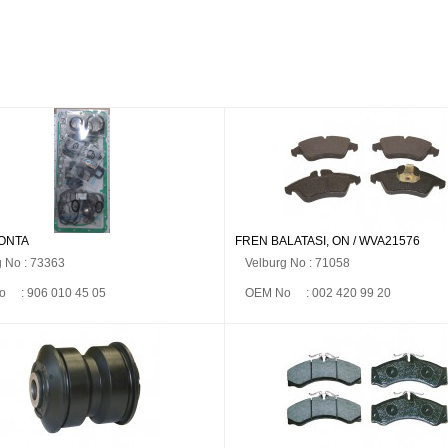
CONTA
FREN BALATASI, ÖN / WVA21576
g No : 73363
Velburg No : 71058
 : 906 010 45 05
OEM No : 002 420 99 20