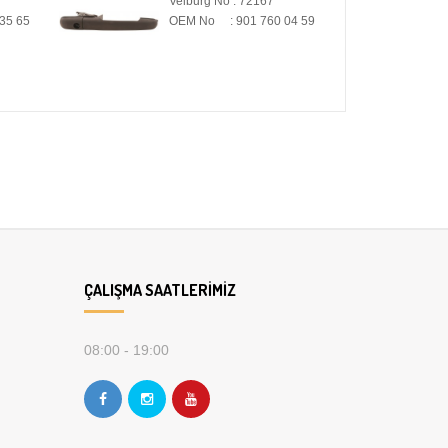
7
Velburg No : 71044
0 04 59
OEM No : 201 492 01 16
ÇALIŞMA SAATLERIMIZ
08:00 - 19:00