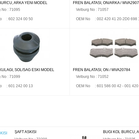
BURCU, ARKA YENİ MODEL
FREN BALATASI, ÖN/ARKA / WVA290
g No : 71095
Velburg No : 71057
 : 602 324 00 50
OEM No : 002 420 41 20-2D0 698 
ULAĞI, SOL/SAĞ ESKİ MODEL
FREN BALATASI, ÖN / WVA20784
g No : 71099
Velburg No : 71052
 : 601 242 00 13
OEM No : 601 586 00 42 - 001 420
BUGİ KOL BURCU, ARKA
KAPI KOLU, SÜRG