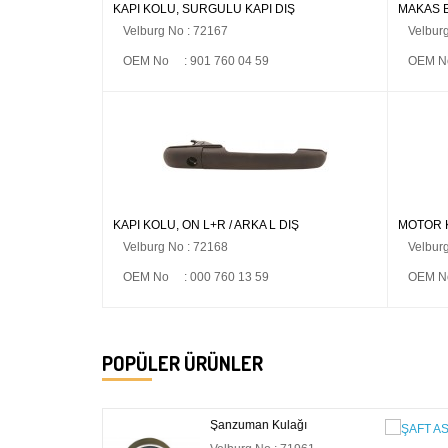
KAPI KOLU, SÜRGÜLÜ KAPI DIŞ
MAKAS 
Velburg No : 72167
Velbur
OEM No : 901 760 04 59
OEM No
KAPI KOLU, ÖN L+R / ARKA L DIŞ
MOTOR K
Velburg No : 72168
Velbur
OEM No : 000 760 13 59
OEM No
POPÜLER ÜRÜNLER
Kulağı
ŞAFT ASKISI