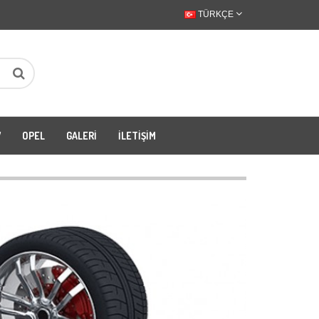
TÜRKÇE
W
OPEL
GALERI
İLETIŞIM