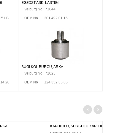
76
EGZOST ASKI LASTİĞİ
Velburg No : 71044
151 B
OEM No : 201 492 01 16
BUGİ KOL BURCU, ARKA
Velburg No : 71025
 14 20
OEM No : 124 352 35 65
ÜLÜ KAPI DIŞ
EGZOST ASKI LASTİĞİ