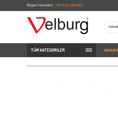
Müşteri Hizmetleri :
+90 (212) 586 8832
TÜM KA
TÜM KATEGORILER
ANASAY