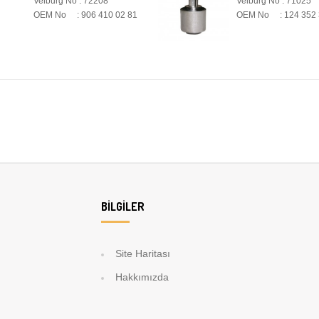
Velburg No : 71025
Velburg No : 7216
OEM No : 124 352 35 65
OEM No : 901 76
BILGILER
Site Haritası
Hakkımızda