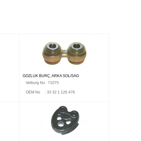
GÖZLÜK BURÇ, ARKA SOL/SAĞ
Velburg No : 71075
OEM No : 33 32 1 126 476