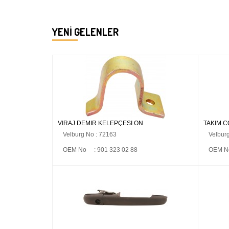
YENI GELENLER
VİRAJ DEMİR KELEPÇESİ ÖN
TAKIM 
Velburg No : 72163
Velbur
OEM No : 901 323 02 88
OEM No