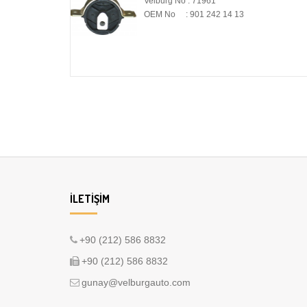
 : 71961
Velburg No : 72208
901 242 14 13
OEM No : 906 410 02 81
İLETIŞIM
+90 (212) 586 8832
+90 (212) 586 8832
gunay@velburgauto.com