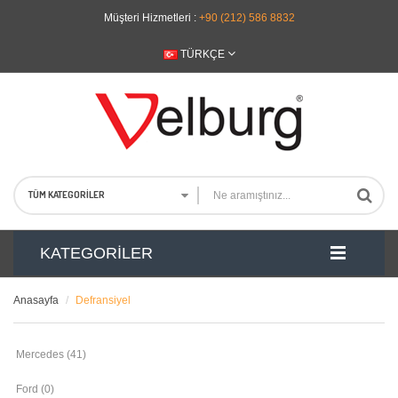
Müşteri Hizmetleri :
+90 (212) 586 8832
TÜRKÇE
TÜM KATEGORILER
KATEGORILER
Anasayfa
Defransiyel
Mercedes (41)
Ford (0)