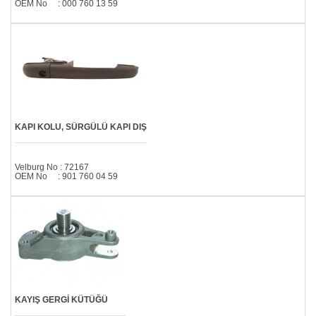
OEM No : 000 760 13 59
KAPI KOLU, SÜRGÜLÜ KAPI DIŞ
Velburg No : 72167
OEM No : 901 760 04 59
KAYIŞ GERGİ KÜTÜĞÜ