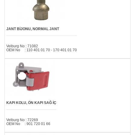
JANT BİJONU, NORMAL JANT
Velburg No : 71082
OEM No : 110 401 01 70 - 170 401 01 70
KAPI KOLU, ÖN KAPI SAĞ İÇ
Velburg No : 72269
OEM No : 901 720 01 66