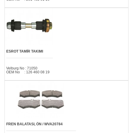
ESROT TAMİR TAKIMI
Velburg No : 71050
OEM No : 126 460 08 19
FREN BALATASI, ÖN / WVA20784