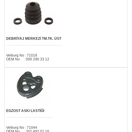
DEBRİYAJ MERKEZİ TM.TK. ÜST
Velburg No : 71018
OEM No : 000 290 33 12
EGZOST ASKI LASTİĞİ
Velburg No : 71044
OEM No : 201 492 01 16