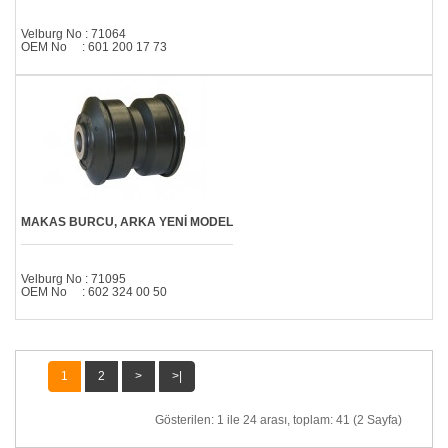
Velburg No : 71064
OEM No : 601 200 17 73
MAKAS BURCU, ARKA YENİ MODEL
Velburg No : 71095
OEM No : 602 324 00 50
1
2
>
>|
Gösterilen: 1 ile 24 arası, toplam: 41 (2 Sayfa)