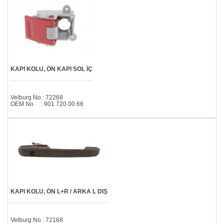
KAPI KOLU, ÖN KAPI SOL İÇ
Velburg No : 72268
OEM No : 901 720 00 66
KAPI KOLU, ÖN L+R / ARKA L DIŞ
Velburg No : 72168