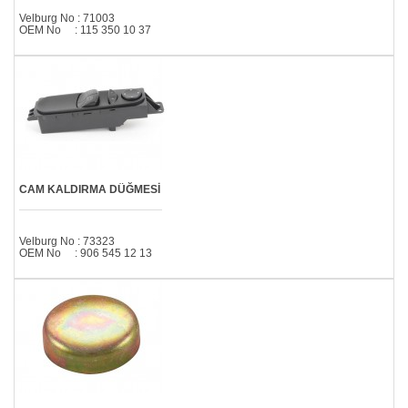
Velburg No : 71003
OEM No : 115 350 10 37
CAM KALDIRMA DÜĞMESİ
Velburg No : 73323
OEM No : 906 545 12 13