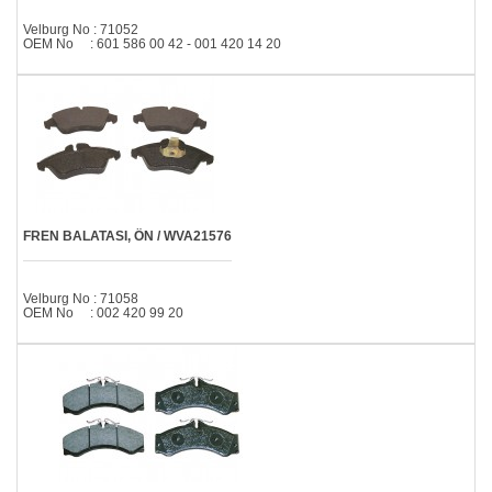
Velburg No : 71052
OEM No : 601 586 00 42 - 001 420 14 20
FREN BALATASI, ÖN / WVA21576
Velburg No : 71058
OEM No : 002 420 99 20