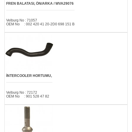
FREN BALATASI, ÖN/ARKA / WVA29076
Velburg No : 71057
OEM No : 002 420 41 20-2D0 698 151 B
İNTERCOOLER HORTUMU,
Velburg No : 72172
OEM No : 901 528 47 82